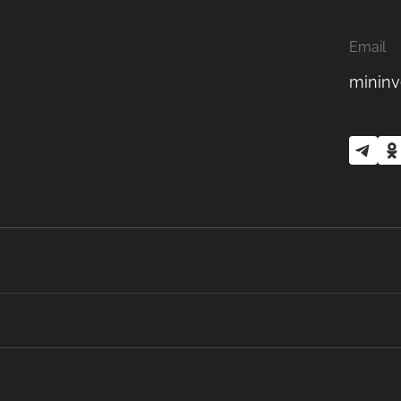
Email
mininv