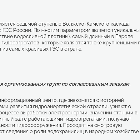
вляется седьмой ступенью Волжско-Камского каскада
х ГЭС России. По многим параметром является уникальн
тствие водосливной плотины), самый длинный в Европе
 гидроагрегатов, которые являются также крупнейшими 
 из самых красивых ГЭС в стране.
я организованных групп по согласованным заявкам.
нформационный центр, где знакомятся с историей
ами развития гидроэнергетической отрасли, узнают о
роцессе выработки электроэнергии, значении станции в
инный зал с работающими гидроагрегатами, получают
жности гидросооружения. Проходят на смотровую
т сведения о роли водохранилищ в народном хозяйстве