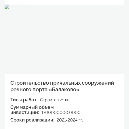
Учетная запись создана успешно
Отмена
Для завершения процедуры регистрации в личном кабинете необходимо активировать учетную запись и подтвердить E-mail. Письмо со ссылкой для подтверждения отправлено на
Войти в кабинет
Хорошо
Хорошо
ivanivanov@mail.ru.
Выйти
Хорошо
Строительство причальных сооружений
речного порта «Балаково»
Типы работ:
Строительство
Суммарный объем
инвестиций:
1700000000.0000
Сроки реализации:
2021-2024 гг.