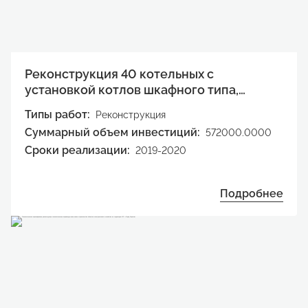
Реконструкция 40 котельных с
установкой котлов шкафного типа,
перевод нагрузок 8 котельных на сети
Типы работ:
Реконструкция
Саратовской ТЭЦ-5, строительство
Суммарный объем инвестиций:
572000.0000
водогрейного котла, КВГМ-140-150 на
Сроки реализации:
2019-2020
Саратовской ТЭЦ-2
Подробнее