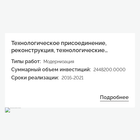
Технологическое присоединение,
реконструкция, технологические
перевооружение, новое строительство
Типы работ:
Модернизация
объектов электросетевого хозяйства на
Суммарный объем инвестиций:
2448200.0000
территории МО «Город Саратов»
Сроки реализации:
2016-2021
Подробнее