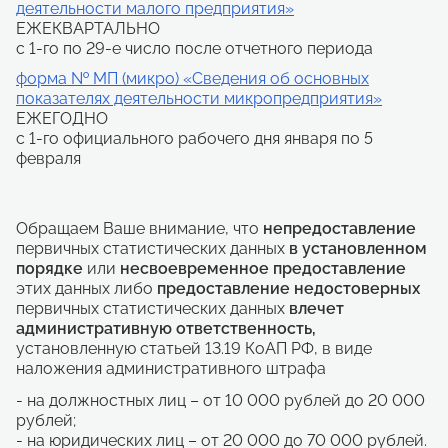
деятельности малого предприятия»
увеличение размера дорожного фонда, в том числе через активное участие в федеральных программах, в целях приведения в нормативное состояние, в первую очередь, опорной сети дорог, межпоселковых дорог, а также дорог в границах населенных пунктов
обеспечение электрической энергией, газом и паром
производство табачных изделий, алкоголя, жидкого топлива, за исключением топлива, полученного из угля, а также на установках вторичной переработки нефтяного сырья согласно перечню, утверждаемому Правительством РФ
развития конкурентоспособных производственных комплексов (СВЧ-электроники, железнодорожного подвижного состава и др.);
по отраслям, относящимся к перспективным экономическим специализациям Саратовской области
добыча сырой нефти и природного газа, за исключением инвестиционных проектов по снижению природного газа
оптовая и розничная торговля
ЕЖЕКВАРТАЛЬНО
деятельность финансовых организаций, поднадзорных ЦБ РФ, за исключением случаев выпуска ценных бумаг для финансирования проектов
сбалансированное пространственное развитие области в направлении совершенствования системы расселения и размещения производительных сил, интенсивного развития агломераций, создания новых территориальных центров роста и повышения степени однородности социально-экономического развития муниципальных районов и городских округов посредством максимально полной реализации их потенциала и преимуществ
функционирования территории опережающего социально-экономического развития Петровск (Петровский муниципальный район) и особой экономической зоны технико-внедренческого типа, созданной на территориях Энгельсского, Балаковского муниципальных районов и муниципального образования «Город Саратов»;
строительство (модернизация, реконструкция) административно-деловых центров и торговых центров, а также жилых домов
Срок действия стабилизационной оговорки:
6 лет
при капиталовложении до 10 млрд рублей
10
при капиталовложении от 5 до 10 млрд рублей
лет
с 1-го по 29-е число после отчетного периода
Постановление Правительства РФ от 19.10.2020 № 1704 «Об утверждении Правил определения новых инвестиционных проектов, в целях реализации которых средства бюджета субъекта Российской Федерации, высвобождаемые в результате снижения объема погашения задолженности субъекта Российской Федерации перед Российской Федерацией по бюджетным кредитам, подлежат направлению на выполнение инженерных изысканий, проектирование, экспертизу проектной документации и (или) результатов инженерных изысканий, строительство, реконструкцию и ввод в эксплуатацию объектов инфраструктуры, а также на подключение (технологическое присоединение) объектов капитального строительства к сетям инженерно-технического обеспечения».
15
Скачать документ
при капиталовложении от 10 до 15 млрд рублей
лет
20
при капиталовложении не менее 15 млрд рублей
развития комплексной производственной кооперации с дальнейшим формированием и развитием областной сети высокотехнологичных кластеров, в том числе в отраслях, имеющих резервы увеличения добавленной стоимости (металлургический кластер, кластер транспортного машиностроения, химический и нефтехимический кластер, кластер по производству газового оборудования);
лет
формирование туристско-рекреационного кластера с использованием механизма государственно-частного партнерства, предусматривающего развитие специализированных видов туризма, разработку узнаваемого туристского бренда области, позволяющего обеспечить к 2030 году двукратный рост количества въездных туристов к численности населения области. Повышение привлекательности области за счет обеспечения высокого уровня обслуживания во всех секторах туристской индустрии, создания новых туристических маршрутов, развития туристской инфраструктуры, в том числе реконструкции действующих и строительства новых лечебно-оздоровительных туристских комплексов
Соглашение о защите и поощрении капиталовложений может быть заключено не позднее 01.01.2030 г.
увеличение размера дорожного фонда, в том числе через активное участие в федеральных программах, в целях приведения в нормативное состояние, в первую очередь, опорной сети дорог, межпоселковых дорог, а также дорог в границах населенных пунктов
Учетная запись создана успешно
форма № МП (микро) «Сведения об основных
Отмена
Для завершения процедуры регистрации в личном кабинете необходимо активировать учетную запись и подтвердить E-mail. Письмо со ссылкой для подтверждения отправлено на
Войти в кабинет
Хорошо
Хорошо
ivanivanov@mail.ru.
Выйти
Хорошо
показателях деятельности микропредприятия»
формирования и развития крупных компаний на базе кластеров, что даст возможность для сокращения барьеров их роста, существенного расширения финансовой поддержки инновационных проектов на ранней стадии, привлечения инвесторов к созданию новых высокотехнологичных производств, которые могут обеспечить появление продукции (услуг) с принципиально новыми качествами;
ЕЖЕГОДНО
внедрения лучших доступных технологий, экономии ресурсов, повышение экологичности производства и уровня переработки сырья, переход на современные виды сырья и топлива, а также развитие энергетики, основанной на использовании альтернативных и возобновляемых источников энергии, что станет важнейшим фактором инновационного развития в смежных секторах, в том числе энергомашиностроении, и экономики в целом;
с 1-го официального рабочего дня января по 5
модернизации сырьевых секторов за счет реализации инновационных программ крупных компаний, которая даст импульс для создания технологических платформ в энергетической сфере и сотрудничеству с ведущими международными компаниями;
февраля
рациональной разработки новых и эксплуатации существующих месторождений в сочетании с использованием минерального сырья и отходов промышленных предприятий области в целях производства необходимого количества строительных материалов и изделий широкой номенклатуры, в том числе отвечающих требованиям мировых стандартов.
Обращаем Ваше внимание, что
непредоставление
первичных статистических данных
в установленном
порядке
или
несвоевременное предоставление
этих данных либо
предоставление недостоверных
первичных статистических данных
влечет
административную ответственность,
установленную статьей 13.19 КоАП РФ, в виде
наложения административного штрафа
- на должностных лиц – от 10 000 рублей до 20 000
рублей;
- на юридических лиц – от 20 000 до 70 000 рублей.