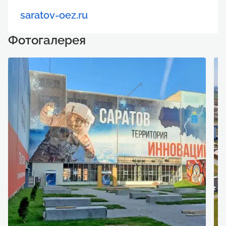
saratov-oez.ru
Фотогалерея