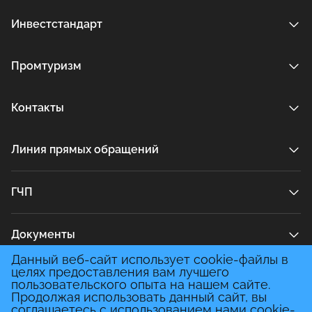
модернизации сырьевых секторов за счет реализации инновационных программ крупных компаний, которая даст импульс для создания технологических платформ в энергетической сфере и сотрудничеству с ведущими международными компаниями;
рациональной разработки новых и эксплуатации существующих месторождений в сочетании с использованием минерального сырья и отходов промышленных предприятий области в целях производства необходимого количества строительных материалов и изделий широкой номенклатуры, в том числе отвечающих требованиям мировых стандартов.
Инвестстандарт
Промтуризм
Контакты
Линия прямых обращений
ГЧП
Документы
Данный веб-сайт использует cookie-файлы в
целях предоставления вам лучшего
Медиа
пользовательского опыта на нашем сайте.
Продолжая использовать данный сайт, вы
соглашаетесь с использованием нами cookie-