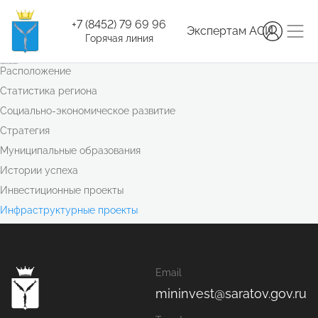
+7 (8452) 79 69 96
Экспертам АСИ
Горячая линия
Инфраструктурные проекты
Расположение
Статистика региона
Социально-экономическое развитие
Стратегия
Муниципальные образования
Истории успеха
Инвестиционные проекты
Инфраструктурные проекты
Email
mininvest@saratov.gov.ru