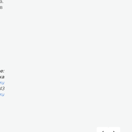
а,
ов
е:
ка
ru
43
ru