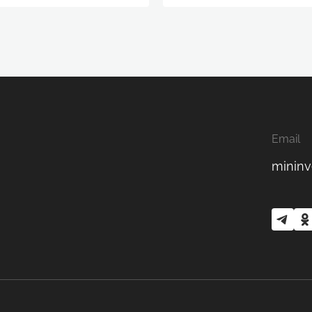
Email
mininv