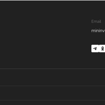
Email
mininv