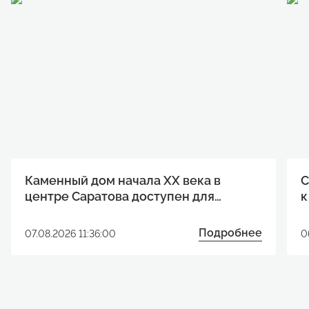
Каменный дом начала XX века в
С
центре Саратова доступен для
к
реализации инвестиционного
р
проекта
Подробнее
07.08.2026 11:36:00
0