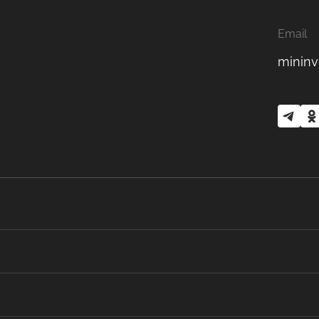
Email
mininv