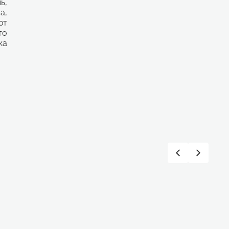
ь,
а,
ют
то
ка