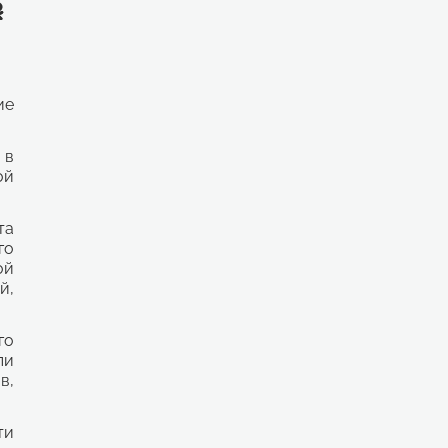
ие
 в
ой
та
го
ой
й,
го
ли
в,
ти