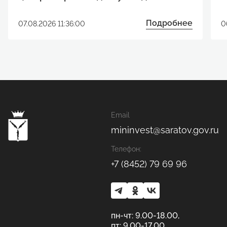
реализации инвестиционного
р
проекта
Подробнее
07.08.2026 11:36:00
0
Email
mininvest@saratov.gov.ru
Телефон:
+7 (8452) 79 69 96
пн-чт: 9.00-18.00,
пт: 9.00-17.00