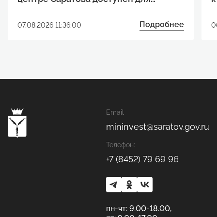
реализации инвестиционного
р
проекта
Подробнее
07.08.2026 11:36:00
0
Email
mininvest@saratov.gov.ru
Телефон:
+7 (8452) 79 69 96
пн-чт: 9.00-18.00,