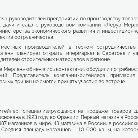
реча руководителей предприятий по производству товар
а, дачи и сада с руководством компании «Леруа Мерл
министерства экономического развития и инвестиционн
ектив сотрудничества.
местных производителей в тесном сотрудничестве
рлен» планирует открыть гипермаркет в Саратове и у
дителей строительных материалов в регионе.
а Мерлен» обменялись контактами, обсудили потребнос
ий. Представитель компании-ритейлера пригласил
азных причин не смогли принять участие во встрече.
тейлер, специализирующаяся на продаже товаров д
основана в 1923 году во Франции. Первый магазин в Росс
387 магазинов в мире, 43 магазина в России, в российск
 Средняя площадь магазинов – 10 000 кв. м, на котор
.