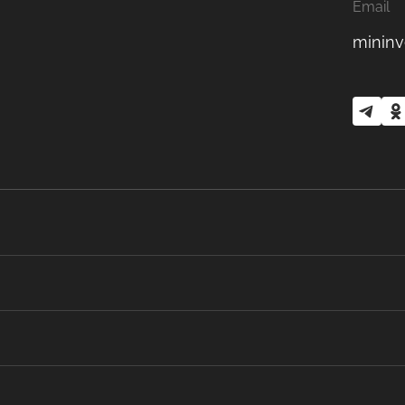
Email
mininv