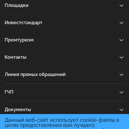
Площадки
Инвестстандарт
Промтуризм
Контакты
Линия прямых обращений
ГЧП
Документы
Данный веб-сайт использует cookie-файлы в
целях предоставления вам лучшего
Медиа