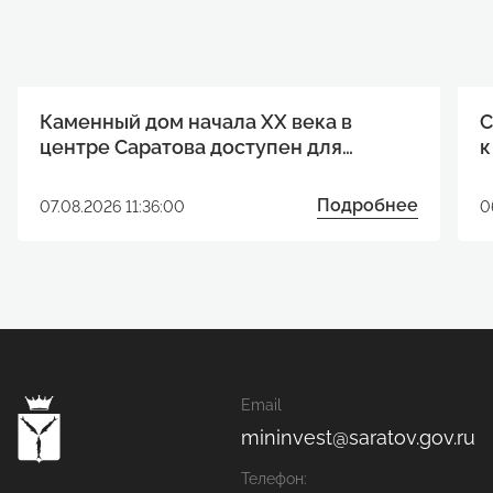
Каменный дом начала XX века в
С
центре Саратова доступен для
к
реализации инвестиционного
р
проекта
Подробнее
07.08.2026 11:36:00
0
Email
mininvest@saratov.gov.ru
Телефон: