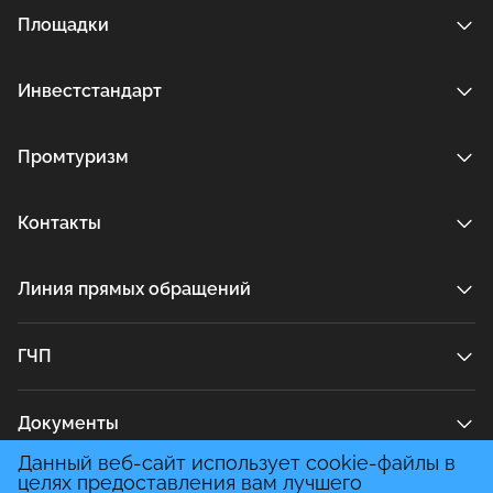
Площадки
Инвестстандарт
Промтуризм
Контакты
Линия прямых обращений
ГЧП
Документы
Данный веб-сайт использует cookie-файлы в
целях предоставления вам лучшего
Медиа