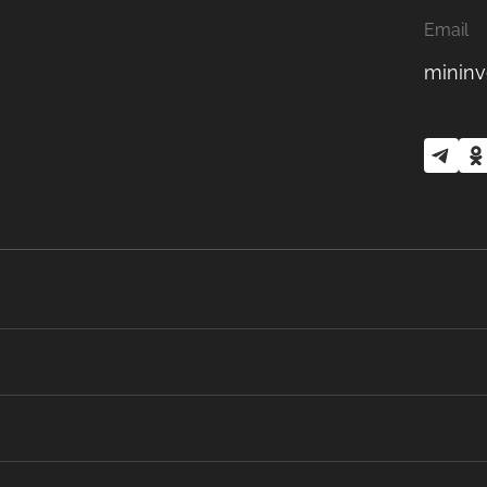
Email
mininv