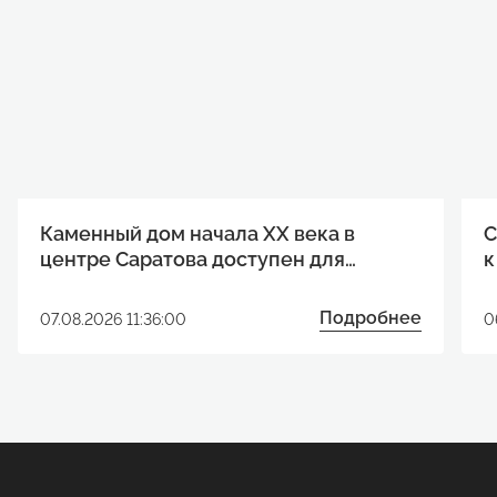
Каменный дом начала XX века в
С
центре Саратова доступен для
к
реализации инвестиционного
р
проекта
Подробнее
07.08.2026 11:36:00
0