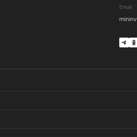
Email
mininv