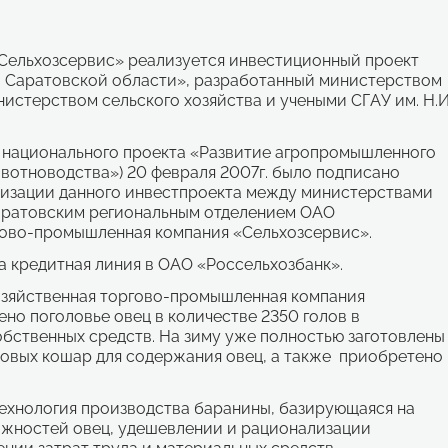
Сельхозсервис» реализуется инвестиционный проект
в Саратовской области», разработанный министерством
нистерством сельского хозяйства и учеными СГАУ им. Н.И
о национального проекта «Развитие агропромышленного
вотноводства») 20 февраля 2007г. было подписано
лизации данного инвестпроекта между министерствами
ратовским региональным отделением ОАО
гово-промышленная компания «Сельхозсервис».
а кредитная линия в ОАО «Россельхозбанк».
озяйственная торгово-промышленная компания
но поголовье овец в количестве 2350 голов в
собственных средств. На зиму уже полностью заготовлены
новых кошар для содержания овец, а также приобретено
ехнология производства баранины, базирующаяся на
жностей овец, удешевлении и рационализации