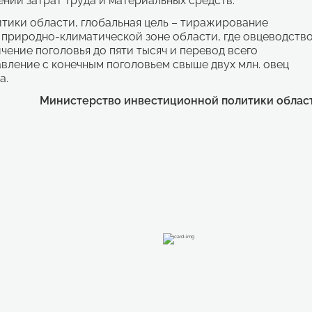
ии затрат труда и материальных средств.
тики области, глобальная цель – тиражирование
 природно-климатической зоне области, где овцеводств
ение поголовья до пяти тысяч и перевод всего
вление с конечным поголовьем свыше двух млн. овец
а.
Министерство инвестиционной политики облас
Вывод конкурентоспособной продукции и производственных услуг области на приоритетные промышленные рынки за счет: