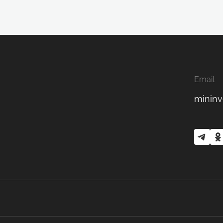
Email
mininv