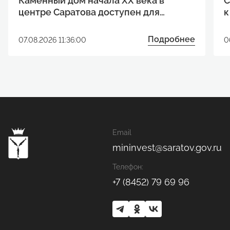
Каменный дом начала XX века в
С
центре Саратова доступен для
к
реализации инвестиционного
р
проекта
Подробнее
07.08.2026 11:36:00
0
Email
mininvest@saratov.gov.ru
Телефон:
+7 (8452) 79 69 96