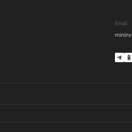
Email
mininv