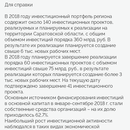
Соглашение о защите и поощрении капиталовложений может быть заключено не позднее 01.01.2030 г.
Для справки
увеличение размера дорожного фонда, в том числе через активное участие в федеральных программах, в целях приведения в нормативное состояние, в первую очередь, опорной сети дорог, межпоселковых дорог, а также дорог в границах населенных пунктов
формирования и развития крупных компаний на базе кластеров, что даст возможность для сокращения барьеров их роста, существенного расширения финансовой поддержки инновационных проектов на ранней стадии, привлечения инвесторов к созданию новых высокотехнологичных производств, которые могут обеспечить появление продукции (услуг) с принципиально новыми качествами;
В 2018 году инвестиционный портфель региона
Учетная запись создана успешно
внедрения лучших доступных технологий, экономии ресурсов, повышение экологичности производства и уровня переработки сырья, переход на современные виды сырья и топлива, а также развитие энергетики, основанной на использовании альтернативных и возобновляемых источников энергии, что станет важнейшим фактором инновационного развития в смежных секторах, в том числе энергомашиностроении, и экономики в целом;
Отмена
Для завершения процедуры регистрации в личном кабинете необходимо активировать учетную запись и подтвердить E-mail. Письмо со ссылкой для подтверждения отправлено на
Войти в кабинет
Хорошо
Хорошо
ivanivanov@mail.ru.
содержит около 140 инвестиционных проектов,
Выйти
Хорошо
модернизации сырьевых секторов за счет реализации инновационных программ крупных компаний, которая даст импульс для создания технологических платформ в энергетической сфере и сотрудничеству с ведущими международными компаниями;
реализуемых и планируемых к реализации на
рациональной разработки новых и эксплуатации существующих месторождений в сочетании с использованием минерального сырья и отходов промышленных предприятий области в целях производства необходимого количества строительных материалов и изделий широкой номенклатуры, в том числе отвечающих требованиям мировых стандартов.
территории Саратовской области, с общим
объемом инвестиций порядка 360 млрд. руб. В
результате их реализации планируется создание
свыше 6 тыс. новых рабочих мест.
В 2018 году планируется завершение реализации
порядка 60 инвестиционных проектов с объемом
инвестиций свыше 75 млрд. руб., в результате
реализации которых планируется создание более 3
тыс. новых рабочих мест. На текущую дату
подтверждено завершение 41 инвестиционного
проекта.
Основным источником финансирования инвестиций
в основной капитал в январе-сентябре 2018 г. стали
собственные средства организаций – на их долю
приходилось 62,7%.
Наибольший рост инвестиционной активности
наблюдался в таких видах экономической