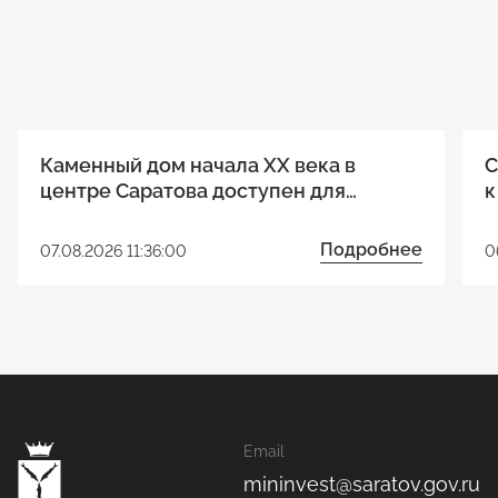
Каменный дом начала XX века в
С
центре Саратова доступен для
к
реализации инвестиционного
р
проекта
Подробнее
07.08.2026 11:36:00
0
Email
mininvest@saratov.gov.ru