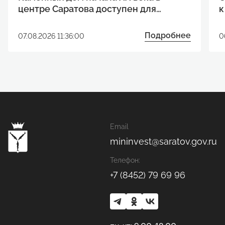
центре Саратова доступен для
к
реализации инвестиционного
р
проекта
Подробнее
07.08.2026 11:36:00
0
Email
mininvest@saratov.gov.ru
Телефон:
+7 (8452) 79 69 96