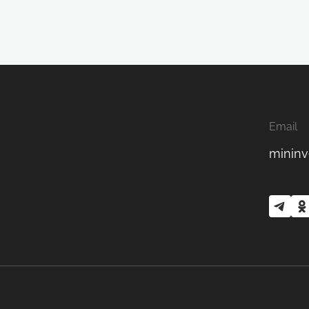
Email
mininv