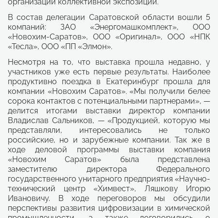
организации коллективной экспозиции.
В состав делегации Саратовской области вошли 5
компаний: ЗАО «Энергомашкомплект», ООО
«Новохим-Саратов», ООО «Оригинал», ООО «НПК
«Тесла», ООО «ПП «Элмон».
Несмотря на то, что выставка прошла недавно, у
участников уже есть первые результаты. Наиболее
продуктивно поездка в Екатеринбург прошла для
компании «Новохим Саратов». «Мы получили белее
сорока контактов с потенциальными партнерами», —
делится итогами выставки директор компании
Владислав Сальников, — «Продукцией, которую мы
представляли, интересовались не только
российские, но и зарубежные компании. Так же в
ходе деловой программы выставки компания
«Новохим Саратов» была представлена
заместителю директора Федерального
государственного унитарного предприятия «Научно-
технический центр «Химвест», Ляшкову Игорю
Ивановичу. В ходе переговоров мы обсудили
перспективы развития цифровизации в химической
промышленности, а также договорились о