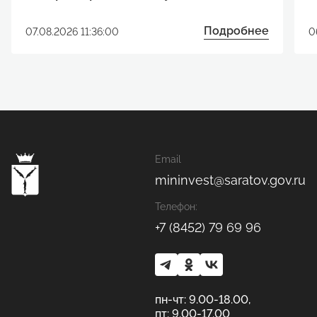
реализации инвестиционного
р
проекта
Подробнее
07.08.2026 11:36:00
0
Email
mininvest@saratov.gov.ru
Телефон:
+7 (8452) 79 69 96
пн-чт: 9.00-18.00,
пт: 9.00-17.00