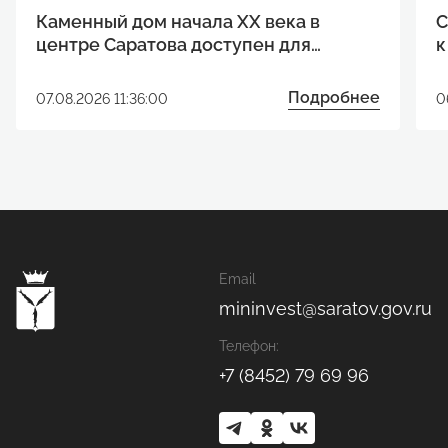
Каменный дом начала XX века в
С
центре Саратова доступен для
к
реализации инвестиционного
р
проекта
Подробнее
07.08.2026 11:36:00
0
Email
mininvest@saratov.gov.ru
Телефон:
+7 (8452) 79 69 96