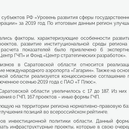
 субъектов РФ «Уровень развития сферы государственн
ерации» за 2019 год. По итоговым данным регион улучш
ались факторы, характеризующие особенности развит
оектов, развитие институциональной среды региона
 расчета показателей было привлечено 6 экспертн
Центр ГЧП» и Фонд «Центр стратегических разработок».
низмов в Саратовской области относится реализац
ие международного аэропорта «Гагарин». Также на осно
ской области реализуется концессионное соглашение 
юченное осенью 2019 года с ПАО «Т Плюс».
аратовской области увеличилось с 17 до 187. Из них 
ения о ГЧП, 167 проектов – иные формы ГЧП.
вующую на территории региона нормативно-правовую ба
 улучшения позиций во всероссийском рейтинге.
ов инвестиционной политики области. Данный форм
вать инфраструктурные проекты, которые в свою очере