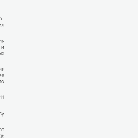
о-
ил
ия
 и
ых
ия
ве
по
11
зу
ат
дь