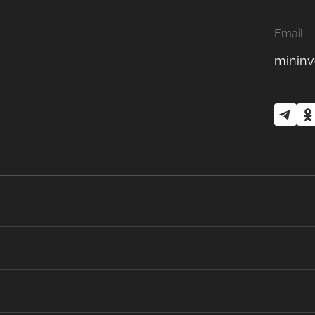
Email
mininv