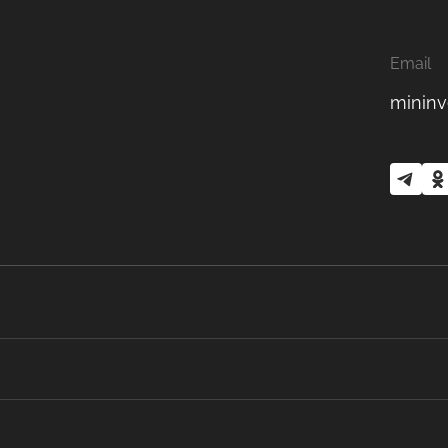
Email
mininv