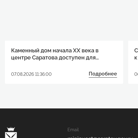
Каменный дом начала XX века в
С
центре Саратова доступен для
к
реализации инвестиционного
р
проекта
Подробнее
07.08.2026 11:36:00
0
Email