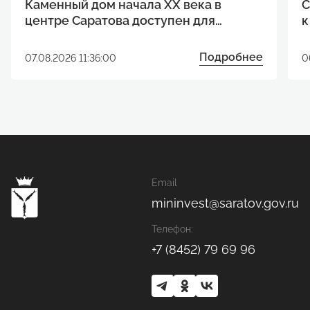
Каменный дом начала XX века в
С
центре Саратова доступен для
к
реализации инвестиционного
р
проекта
Подробнее
07.08.2026 11:36:00
0
Email
mininvest@saratov.gov.ru
Телефон:
+7 (8452) 79 69 96