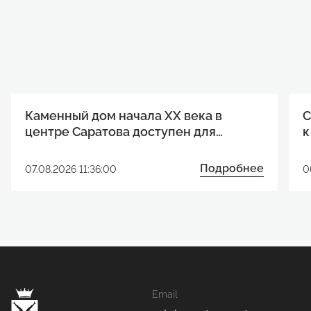
Каменный дом начала XX века в
С
центре Саратова доступен для
к
реализации инвестиционного
р
проекта
Подробнее
07.08.2026 11:36:00
0
Email