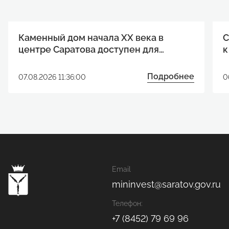
Каменный дом начала XX века в
С
центре Саратова доступен для
к
реализации инвестиционного
р
проекта
Подробнее
07.08.2026 11:36:00
0
Email
mininvest@saratov.gov.ru
Телефон:
+7 (8452) 79 69 96