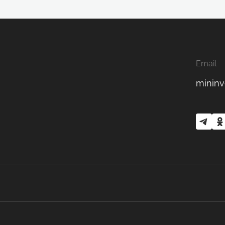
Email
mininv