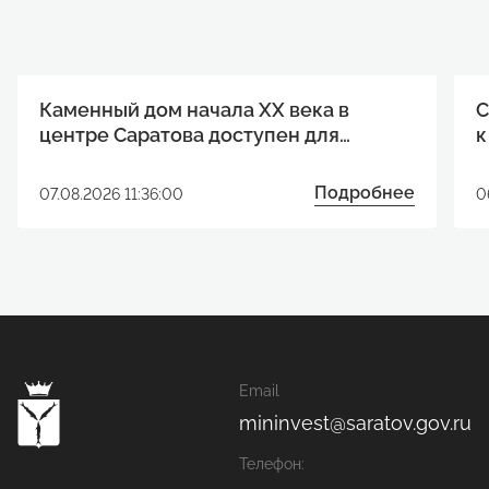
Каменный дом начала XX века в
С
центре Саратова доступен для
к
реализации инвестиционного
р
проекта
Подробнее
07.08.2026 11:36:00
0
Email
mininvest@saratov.gov.ru
Телефон: