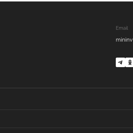
Email
mininv