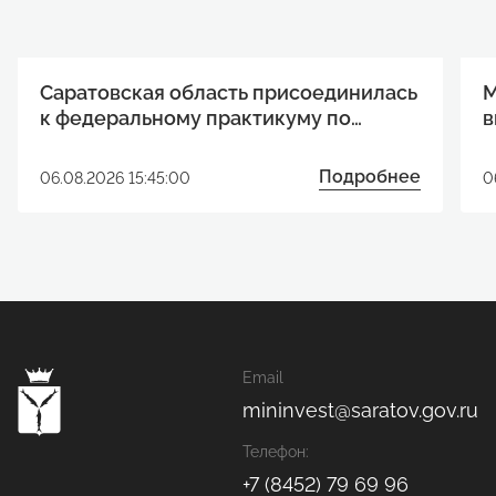
Саратовская область присоединилась
М
к федеральному практикуму по
в
развитию технологических проектов
п
Подробнее
06.08.2026 15:45:00
0
Email
mininvest@saratov.gov.ru
Телефон:
+7 (8452) 79 69 96