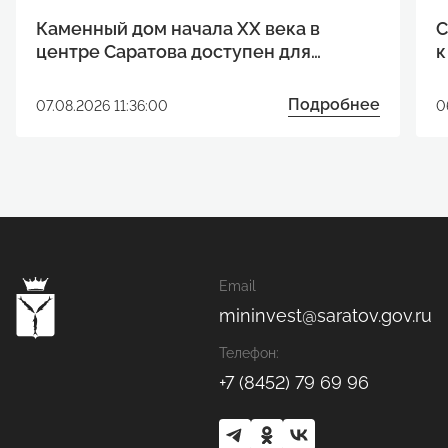
Каменный дом начала XX века в
С
центре Саратова доступен для
к
реализации инвестиционного
р
проекта
Подробнее
07.08.2026 11:36:00
0
Email
mininvest@saratov.gov.ru
Телефон:
+7 (8452) 79 69 96