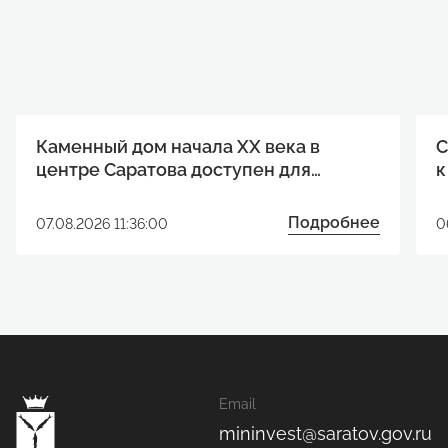
Каменный дом начала XX века в
С
центре Саратова доступен для
к
реализации инвестиционного
р
проекта
Подробнее
07.08.2026 11:36:00
0
Email
mininvest@saratov.gov.ru