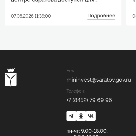
реализации инвестиционного
р
проекта
Подробнее
07.08.2026 11:36:00
0
Email
mininvest@saratov.gov.ru
Телефон:
+7 (8452) 79 69 96
пн-чт: 9.00-18.00,