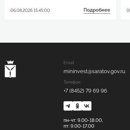
развитию технологических проектов
п
Подробнее
06.08.2026 15:45:00
0
Email
mininvest@saratov.gov.ru
Телефон:
+7 (8452) 79 69 96
пн-чт: 9.00-18.00,
пт: 9.00-17.00