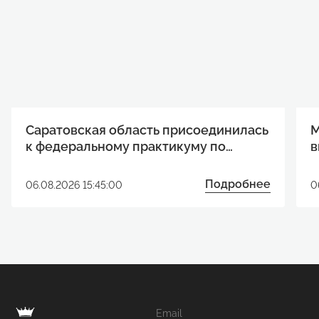
Саратовская область присоединилась
М
к федеральному практикуму по
в
развитию технологических проектов
п
Подробнее
06.08.2026 15:45:00
0
Email