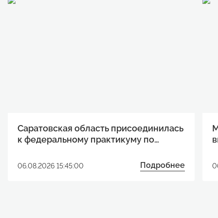
Саратовская область присоединилась
М
к федеральному практикуму по
в
развитию технологических проектов
п
Подробнее
06.08.2026 15:45:00
0