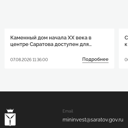
Каменный дом начала XX века в
С
центре Саратова доступен для
к
реализации инвестиционного
р
проекта
Подробнее
07.08.2026 11:36:00
0
Email
mininvest@saratov.gov.ru