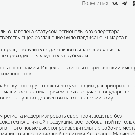
Поделиться:
льно наделена статусом регионального оператора
ответствующее соглашение было подписано 31 марта в
т проще получить федеральное финансирование на
е приходилось закупать за рубежом.
товые программы. Их цель — заместить критический импо
 компонентов.
зработку конструкторской документации для приоритетн
о машиностроения. Причем в ряде случаев государство
ловие: результат должен быть готов к серийному
м региона модернизировать свое производство без
ысокотехнологичной продукции, востребованной не толь
гиона — это новые высокопроизводительные рабочие мест
л министр инвестиционной политики Александр Марченко