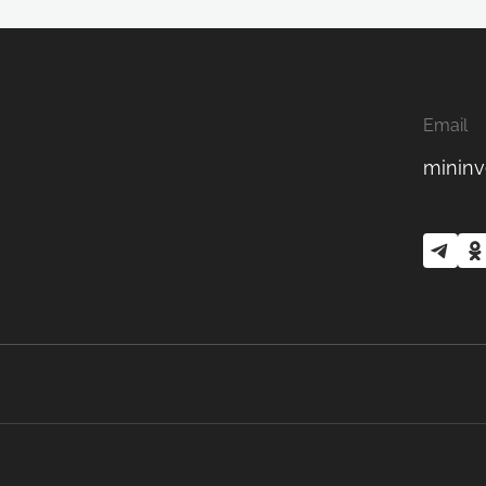
Email
mininv