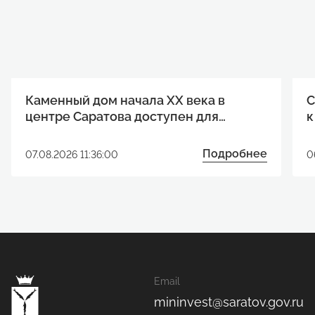
Каменный дом начала XX века в
С
центре Саратова доступен для
к
реализации инвестиционного
р
проекта
Подробнее
07.08.2026 11:36:00
0
Email
mininvest@saratov.gov.ru