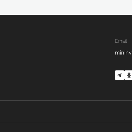
Email
mininv