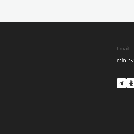
Email
mininv