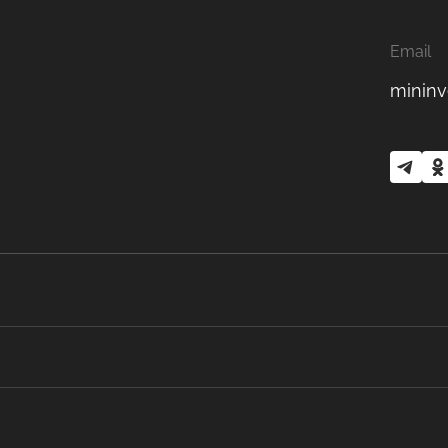
Email
mininv