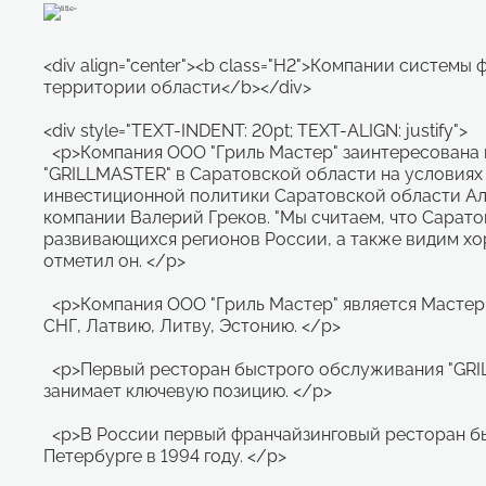
<div align="center"><b class="H2">Компании систем
территории области</b></div>
<div style="TEXT-INDENT: 20pt; TEXT-ALIGN: justify">
<p>Компания ООО "Гриль Мастер" заинтересована 
"GRILLMASTER" в Саратовской области на условиях
инвестиционной политики Саратовской области Ал
компании Валерий Греков. "Мы считаем, что Сарато
развивающихся регионов России, а также видим хор
отметил он. </p>
<p>Компания ООО "Гриль Мастер" является Мастер
СНГ, Латвию, Литву, Эстонию. </p>
<p>Первый ресторан быстрого обслуживания "GRILL
занимает ключевую позицию. </p>
<p>В России первый франчайзинговый ресторан бы
Петербурге в 1994 году. </p>