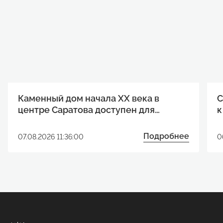
Каменный дом начала XX века в
С
центре Саратова доступен для
к
реализации инвестиционного
р
проекта
Подробнее
07.08.2026 11:36:00
0