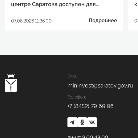
центре Саратова доступен для
к
реализации инвестиционного
р
проекта
Подробнее
07.08.2026 11:36:00
0
Email
mininvest@saratov.gov.ru
Телефон:
+7 (8452) 79 69 96
пн-чт: 9.00-18.00,